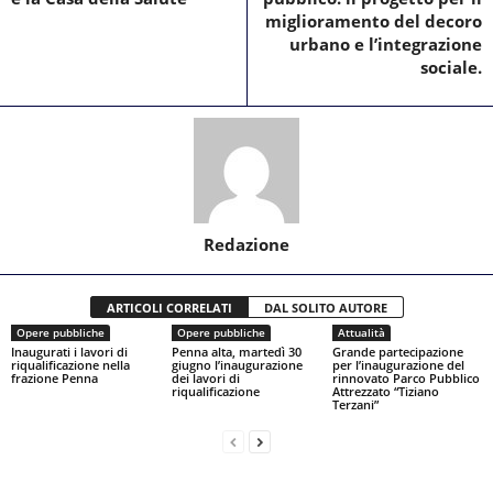
miglioramento del decoro
urbano e l’integrazione
sociale.
Redazione
ARTICOLI CORRELATI
DAL SOLITO AUTORE
Opere pubbliche
Opere pubbliche
Attualità
Inaugurati i lavori di
Penna alta, martedì 30
Grande partecipazione
riqualificazione nella
giugno l’inaugurazione
per l’inaugurazione del
frazione Penna
dei lavori di
rinnovato Parco Pubblico
riqualificazione
Attrezzato “Tiziano
Terzani”