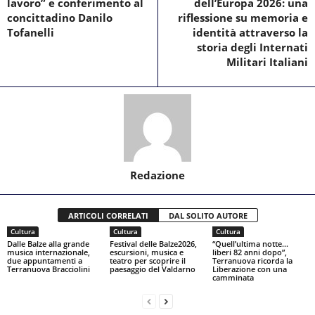
lavoro” e conferimento al
dell’Europa 2026: una
concittadino Danilo
riflessione su memoria e
Tofanelli
identità attraverso la
storia degli Internati
Militari Italiani
Redazione
ARTICOLI CORRELATI
DAL SOLITO AUTORE
Cultura
Cultura
Cultura
Dalle Balze alla grande
Festival delle Balze2026,
“Quell’ultima notte…
musica internazionale,
escursioni, musica e
liberi 82 anni dopo”,
due appuntamenti a
teatro per scoprire il
Terranuova ricorda la
Terranuova Bracciolini
paesaggio del Valdarno
Liberazione con una
camminata